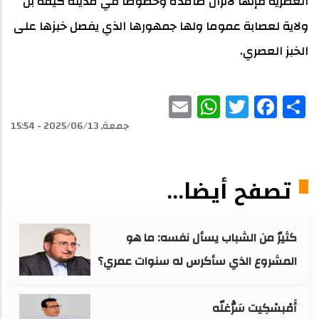
العصرية فإنها لاتزال صامدة وخصوصا في مدينة كيفه بل
ولاية لعصابة عموما ولها جمهورها الذي يفصل خبزها على
الخبز العصري.
WhatsApp
Email
Facebook
Twitter
Share
جمعة, 2025/06/13 - 15:54
تصفح أيضا...
كثيرٌ من الشباب يسأل نفسه: ما هو
المشروع الذي سأكرس له سنوات عمري؟
أَمْبسْكِيت سَرّْغلّه