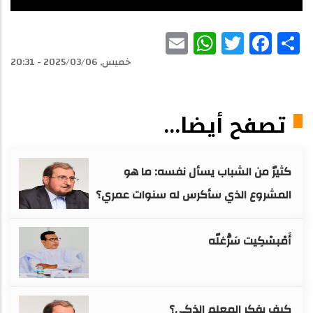
WhatsApp
Email
Facebook
Twitter
Share
خميس, 2025/03/06 - 20:31
تصفح أيضا...
كثيرٌ من الشباب يسأل نفسه: ما هو
المشروع الذي سأكرس له سنوات عمري؟
أَمْبسْكِيت سَرّْغلّه
كيف يفكر المعلم الذكي؟