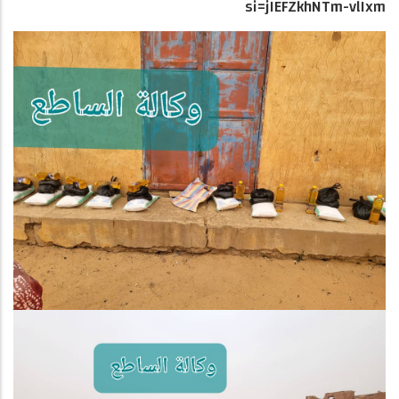
si=jIEFZkhNTm-vlIxm