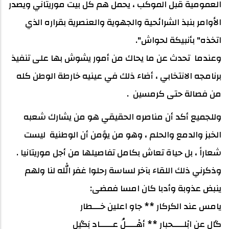
العمومية قبل الموكب ، يحمل هم كل بيت موريتاني ويصدر
الأوامر بنبذ الشرائحية والجهوية والعنصرية بقراره الذي
اتخذه" بأنبيكة لحواش".
وعندما تحدث عن ما يحاك من أمور يشوش بها على تنفيذ
برنامجه الانتخابي ، أضاء ذلك في عينيه خارطة الوطن كله
من فصالة حتى كرمسين .
وللجميع أكد أن مناصره الحقيقي هو من يشارك شعبه
الخبز والدمع والحلم ، وهو من يؤمن أن الوطنية ليست
شعاراً ، بل حياة تعاش بكامل تفاصيلها من أجل موريتانيا .
وذكرني ذلك اللقاء بآخر لساسة رحلوا غفر الله لنا ولهم
ينبض عذوبة وأدبا كان امسا فمضى:
يامس عند الكركار ** جاو اعلين خـــطار
گال عن ابْلــــحبار ** أهْــــلُ عـــــاد بَگيل