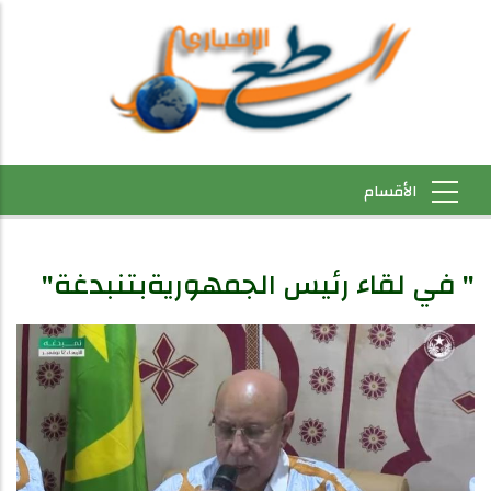
" في لقاء رئيس الجمهوريةبتنبدغة"