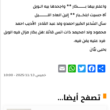
واعلم بيها بــــــكار ** واجحدها بيه الـويل
ألا حسيت ابلخــبار ** إلين العاد اللـــــــيل
سأل الشاعر الكبير احمدو ولد عبد القادر الأديب احمد
محمود ولد امحيمد ذات انس قائلا :هل بكار مزال فيه الويل
فرد عليه يفن فيه.
يحيى بيّان
WhatsApp
Email
Facebook
Twitter
Share
خميس, 2025/11/13 - 10:00
تصفح أيضا...