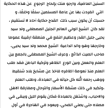
السنين الماضية، وارجو منك بإلحاح الرجوع عن هذه الحكاية
التي انفردت بها عن عامة المسلمين سلفًا وخلفًا، و
حسبك أن يكون سبب ذلك القدح حكاية آحاد لا تستقيم ،
لقد كان الشيخ الولي العالم الجليل المصطفى ولد سيد
يحيى جليل القدر وعظيم النفع في منطقة ارقيبة عموما
وخارجها وهو والد الداعية الشيخ محمد ولد سيد يحيى،
صاحب الصيت الذائع ، وعرف الشيخ المصطفى بالجمع بين
العلم والعمل وبين الورع الظاهر وتزكية الباطن فقد طلب
العلم منذ نعومة اظافره فاخذ عن مشايخ بلاد شنقيط
ووهب رحمه الله كل حياته في العبادة، وطلب العلم
،وتكبد في ذلك مشقة الأسفار والترحال ومفارقة الاهل
والاحباب، واشتغل بالعبادة فكان يقوم الليل ويبقى في
مصلاه حتى يصلي الضحى، ويعود في الهاجرة في أول