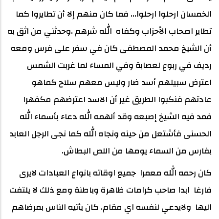
الخمسان ارحلوا ارحلوا... فما كان منهم إلا أن تطايروا كما
تطاير اصحاب الأحزاب وكفاه الله شرهم .وحدثني من اثق به
أن الشيخ محمد المصطفى كان في سفر على فرس ومعه
رديف في ربوع لعصابة وفي المساء لما غربت الشمس
اعترض سبيلهم أسد ضار وليس معهم سلاح كماهو
عادتهم فنكبوا الطريق غير أن الاسد اعترضهم مكفهرا
فمد فيه الشيخ إصبعه وقد ألهمه الله دعاء بأسماء الله
الحسنى فأشتعل من حينه ونجاه الله كما نجى الرجل العابد
بفارس من السماء يومها من اللص البطاش.
كان رحمه الله معمرا جميع اوقاته بانواع العبادات لايرى
فارغا ابدا صاحب كرامات ظاهرة وباطنة ومع ذلك لا يلتفت
اليها ولايدعي لنفسه اي مقام. كان يأتيه الناس بمرضاهم