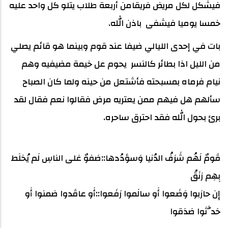
فيشكل لكل مريض فريقامن أربعة طلاب يتلو كل واحد عليه
خمسا يوميا فيشفى باذن الله.
بات في إحدى الليالي ضيفا عند قوم وبينما هو قائم يصلي
من الليل اذا بطائر كالنسر يحوم عل خيمة مضيفيه وهم
نيام فرماه بمسبحته فأشتعل من حينه ولما كان الصباح
سألهم هل فيهم ممن يعتريه مرض فقالوا نعم فقال لقد
برئ بحول الله فقد احترق ساحره.
قَومٌ لَهُم شَرَفُ الدُنيا وَسؤدُدها::صَفوٌ عَلى الناسِ لَم يُخلَط
بِهِم رَنَقُ
إِن حارَبوا وَضَعوا أَو سالَموا رَفَعوا::أَو عاقَدوا ضمنوا أَو
حَدَّثوا صَدَقوا