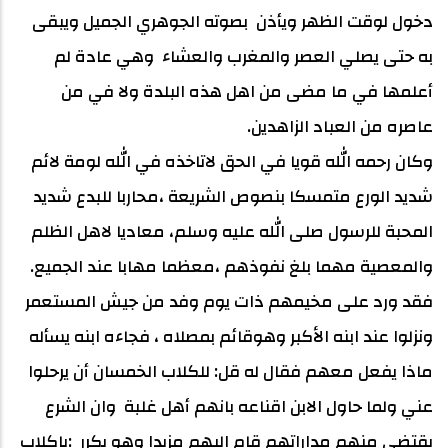
دخول لوقت الظهر ويأذن بصوته الجوهري الجميل ويبقى
به حتى يصلي العصر والمغرب والعشاء وهي عادة لم
أعلمها في ما مضى من اهل هذه البلدة ولا في من
عاصره من العباد الزاهدين.
وكان رحمه الله قويا في الحق لاتاخذه في الله لومة لائم
شديد الورع متمسكا بنصوص الشريعة ،محاربا للبدع شديد
المحبة للرسول صلى الله عليه وسلم، معاديا لاهل الظلم
والمعصية مهما بلغ نفوذهم ،معظما مهابا عند الجميع.
فقد ورد على مخيمهم ذات يوم وفد من جيش المستعمر
ونزلوا عند ابنه الأكبر وهوقائم بمصلاه ، فجاءه ابنه يسأله
ماذا يفعل معهم فقال له قل: للكلاب الخمسان أن يرحلوا
عني ولما حاول الابن اقناعه بانهم أهل غلبة وان الشرع
يقتضى منهم مداراتهم قام اليهم مزبدا وهو يكرر :ياكلاب