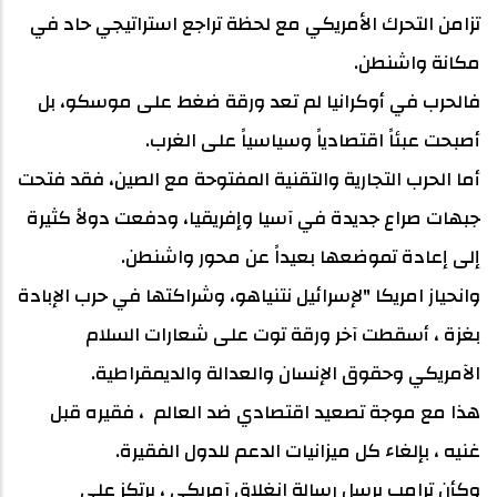
تزامن التحرك الأمريكي مع لحظة تراجع استراتيجي حاد في
مكانة واشنطن.
فالحرب في أوكرانيا لم تعد ورقة ضغط على موسكو، بل
أصبحت عبئاً اقتصادياً وسياسياً على الغرب.
أما الحرب التجارية والتقنية المفتوحة مع الصين، فقد فتحت
جبهات صراع جديدة في آسيا وإفريقيا، ودفعت دولاً كثيرة
إلى إعادة تموضعها بعيداً عن محور واشنطن.
وانحياز امريكا "لإسرائيل نتنياهو، وشراكتها في حرب الإبادة
بغزة ، أسقطت آخر ورقة توت على شعارات السلام
الآمريكي وحقوق الإنسان والعدالة والديمقراطية.
هذا مع موجة تصعيد اقتصادي ضد العالم ، فقيره قبل
غنيه ، بإلغاء كل ميزانيات الدعم للدول الفقيرة.
وكأن ترامب يرسل رسالة انغلاق آمريكي ، يرتكز على