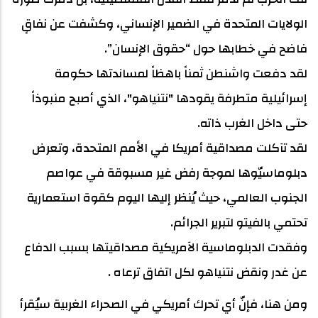
الولايات المتحدة في الضمير الإنساني، وكشفت عن نفاقٍ
فاضح في خطابها حول “حقوق الإنسان”.
لقد دفعت واشنطن ثمناً باهظاً لمساندتها حكومة
إسرائيلية متطرفة يقودها "نتنياهو"، الذي أصبح منبوذاً
حتى داخل الغرب ذاته.
لقد تآكلت مصداقية أمريكا في الأمم المتحدة، وتعرض
دبلوماسيّوها لموجة رفض غير مسبوقة في عواصم
الجنوب العالمي، حيث يُنظر إليها اليوم كقوة استعمارية
تحتمي بالفيتو لتبرير الجرائم.
وفقدت الدبلوماسية الآمريكية مصداقيتها بسبب الدفاع
عن غدر ونقض نتنياهو لكل اتفاق ترعاه .
ومن هنا، فإنّ أي تحرك أمريكي في الصحراء الغربية سيُقرأ