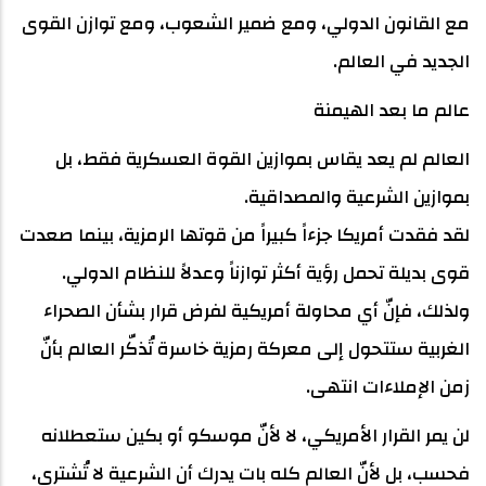
مع القانون الدولي، ومع ضمير الشعوب، ومع توازن القوى
الجديد في العالم.
عالم ما بعد الهيمنة
العالم لم يعد يقاس بموازين القوة العسكرية فقط، بل
بموازين الشرعية والمصداقية.
لقد فقدت أمريكا جزءاً كبيراً من قوتها الرمزية، بينما صعدت
قوى بديلة تحمل رؤية أكثر توازناً وعدلاً للنظام الدولي.
ولذلك، فإنّ أي محاولة أمريكية لفرض قرار بشأن الصحراء
الغربية ستتحول إلى معركة رمزية خاسرة تُذكّر العالم بأنّ
زمن الإملاءات انتهى.
لن يمر القرار الأمريكي، لا لأنّ موسكو أو بكين ستعطلانه
فحسب، بل لأنّ العالم كله بات يدرك أن الشرعية لا تُشترى،