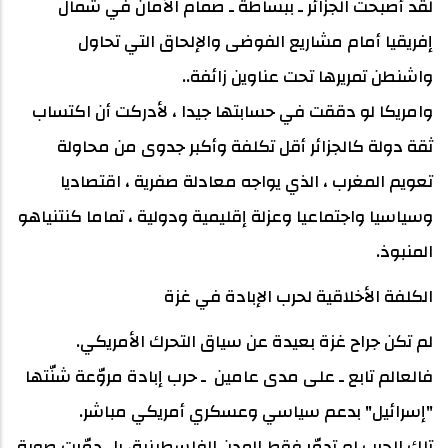
لقد أصبحت الجزائر ـ ببساطة ـ صمام الأمان في شمال
إفريقيا أمام مشاريع الفوضى والإلحاق التي تحاول
واشنطن تمريرها تحت عناوين زائفة..
وامريكا لو دققت في حسابتها جيدا ، لأدركت أن اكتساب
ثقة دولة كالجزائر أقل تكلفة وأكبر جدوى من محاولة
تعويم المغرب ، الذي يواجه معادلة صفرية ، اقتصاديا
وسياسيا واجتماعيا وعزلة إقليمية ودولية ، تماما كنتنياهو
المنبوذ.
الكلفة الأخلاقية لحرب الإبادة في غزة
لم تكن جراح غزة بعيدة عن سياق التحرك الأمريكي.
فالعالم تابع ـ على مدى عامين ـ حرب إبادة مروّعة شنّتها
"إسرائيل" بدعم سياسي وعسكري أمريكي مباشر.
تلك الحرب لم تدمّر فقط المدن الفلسطينية، بل دمّرت صورة