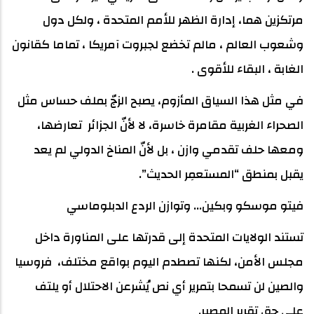
مرتكزين هما، إدارة الظهر للأمم المتحدة ، ولكل دول
وشعوب العالم ، مالم تخضع لجبروت آمريكا ، تماما كقانون
الغابة ، البقاء للأقوى .
في مثل هذا السياق المأزوم، يصبح الزجّ بملف حساس مثل
الصحراء الغربية مقامرة خاسرة، لا لأنّ الجزائر تعارضها،
ومعها حلف تقدمي وازن ، بل لأنّ المناخ الدولي لم يعد
يقبل بمنطق “المستعمِر الحديث”.
فيتو موسكو وبكين... وتوازن الردع الدبلوماسي
تستند الولايات المتحدة إلى قدرتها على المناورة داخل
مجلس الأمن، لكنها تصطدم اليوم بواقع مختلف، فروسيا
والصين لن تسمحا بتمرير أي نص يُشرعن الاحتلال أو يلتف
على حق تقرير المصير.