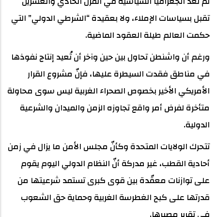
لم تعد الجغرافيا السياسية في القرن الحادي والعشرين
تقبل بسياسات الإملاء، ولا بعقيدة “الشرطي الدولي” التي
حكمت العالم طيلة العقود الماضية.
ورغم أن واشنطن تحاول بين حين وآخر أن تُعيد إنتاج نفوذها
في مناطق فقدت السيطرة عليها، فإنّ مشروع القرار
الأمريكي الأخير بخصوص الصحراء الغربية ليس سوى محاولة
متأخرة لفرض أمر واقع تجاوزه الزمن والميدان والشرعية
الدولية.
تتحرك الولايات المتحدة وكأنّ مجلس الأمن ما يزال في زمن
أحادية القطب، غير مدركة أنّ النظام الدولي اليوم يقوم
على توازنات معقّدة بين قوى كبرى تستمد شرعيتها من
قدرتها على كبح الغطرسة الغربية وحماية حق الشعوب
في تقرير مصيرها.