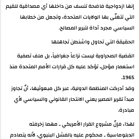
إنها ازدواجية فاضحة تنسف من داخلها أي مصداقية للقيم
التي تتغنّى بها الولايات المتحدة، وتجعل من خطابها
السياسي مجرد أداة لتبرير المصالح.
الحقيقة التي تحاول واشنطن تجاهلها
القضية الصحراوية ليست نزاعاً جغرافياً، بل ملف تصفية
استعمار مؤجل، تؤكد عليه كل قرارات الأمم المتحدة منذ
1965.
وقد أدركت المنظمة الدولية، عبر كل مبعوثيها، أنّ تجاوز
مبدأ تقرير المصير يعني الانتحار القانوني والسياسي لأي
مبادرة.
لهذا، فإنّ مشروع القرار الأمريكي ـ مهما زخرفته
الدبلوماسية ـ محكوم عليه بالفشل البنيوي، لأنه يتصادم