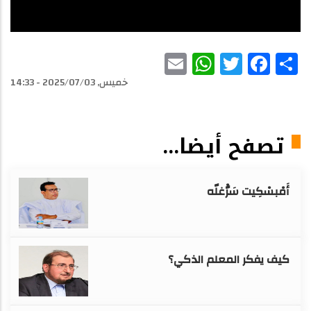
WhatsApp
Email
Facebook
Twitter
Share
خميس, 2025/07/03 - 14:33
تصفح أيضا...
أَمْبسْكِيت سَرّْغلّه
كيف يفكر المعلم الذكي؟