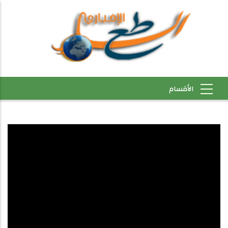
رابطة العمد المساعدين بالحوضين
ولعصابه تساهم في سقيا سكان
قرية "النور" بمقاطعة امرج (فيديو)