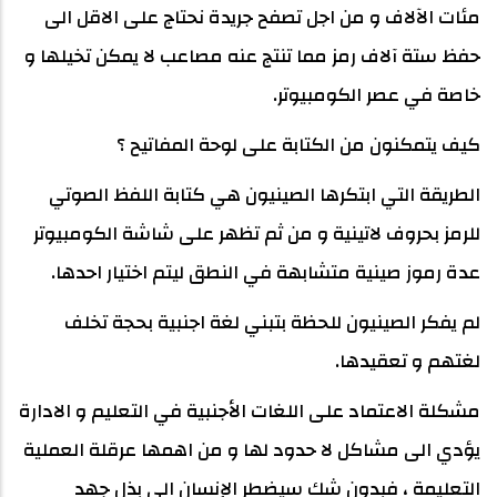
مئات الآلاف و من اجل تصفح جريدة نحتاج على الاقل الى
حفظ ستة آلاف رمز مما تنتج عنه مصاعب لا يمكن تخيلها و
خاصة في عصر الكومبيوتر.
كيف يتمكنون من الكتابة على لوحة المفاتيح ؟
الطريقة التي ابتكرها الصينيون هي كتابة اللفظ الصوتي
للرمز بحروف لاتينية و من ثم تظهر على شاشة الكومبيوتر
عدة رموز صينية متشابهة في النطق ليتم اختيار احدها.
لم يفكر الصينيون للحظة بتبني لغة اجنبية بحجة تخلف
لغتهم و تعقيدها.
مشكلة الاعتماد على اللغات الأجنبية في التعليم و الادارة
يؤدي الى مشاكل لا حدود لها و من اهمها عرقلة العملية
التعليمة ، فبدون شك سيضطر الإنسان الى بذل جهد