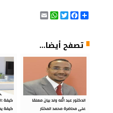
WhatsApp
Email
Facebook
Twitter
Share
تصفح أيضا...
الدكتور عبد الله ولد بيان معلقا
كيفة :ا
على محاضرة محمد المختار
كيفة ي